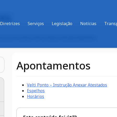
res
Diretrizes
Serviços
Legislação
Notícias
Trans
Recursos Humanos
Servidores
Apontamentos
Apontamentos
Velti Ponto – Instrução Anexar Atestados
Espelhos
Horários