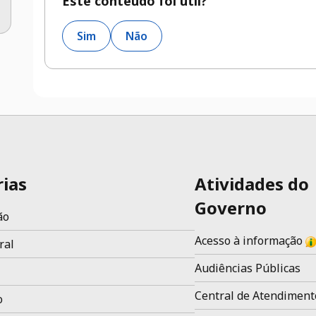
Este conteúdo foi útil?
Sim
Não
rias
Atividades do
Governo
ão
Acesso à informação
ral
Audiências Públicas
Central de Atendiment
o