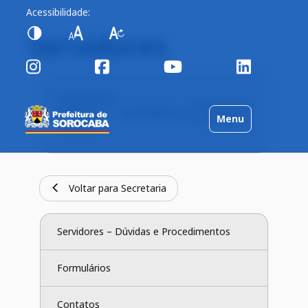
Acessibilidade:
Servidores
Secretaria de
Declarações
Recursos
Servidores
Toggle
Menu
e Certidões
Humanos
navigation
Voltar para Secretaria
Servidores – Dúvidas e Procedimentos
Formulários
Contatos