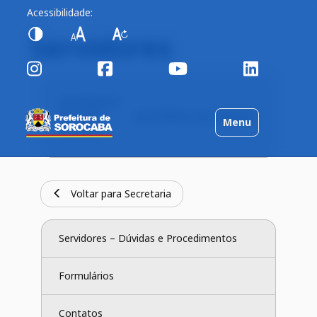
Acessibilidade:
Servidores
Secretaria de
Recursos
Servidores
Legislação
Toggle
Menu
Humanos
navigation
Voltar para Secretaria
Servidores – Dúvidas e Procedimentos
Formulários
Contatos