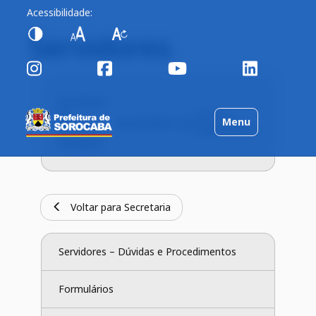
Acessibilidade:
Servidores
Secretaria
de
Cursos e
Toggle
Menu
Servidores
Recursos
Treinamentos
navigation
Humanos
Voltar para Secretaria
Servidores – Dúvidas e Procedimentos
Formulários