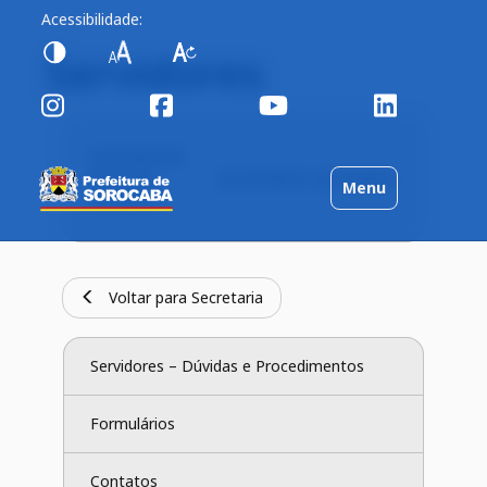
Acessibilidade:
Servidores
Secretaria de
Recursos
Servidores
Horários
Toggle
Menu
Humanos
navigation
Voltar para Secretaria
Servidores – Dúvidas e Procedimentos
Formulários
Contatos