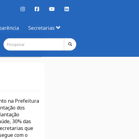
parência
Secretarias
nto na Prefeitura
antação dos
plantação
aúde, 30% das
ecretarias que
 segue com o