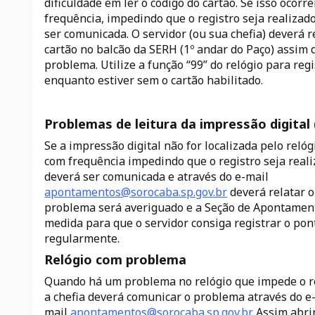
dificuldade em ler o código do cartão. Se isso ocorr
frequência, impedindo que o registro seja realizado
ser comunicada. O servidor (ou sua chefia) deverá 
cartão no balcão da SERH (1º andar do Paço) assim 
problema. Utilize a função “99” do relógio para reg
enquanto estiver sem o cartão habilitado.
Problemas de leitura da impressão digital
Se a impressão digital não for localizada pelo relógi
com frequência impedindo que o registro seja reali
deverá ser comunicada e através do e-mail
apontamentos@sorocaba.sp.gov.br
deverá relatar o
problema será averiguado e a Seção de Apontame
medida para que o servidor consiga registrar o pon
regularmente.
Relógio com problema
Quando há um problema no relógio que impede o re
a chefia deverá comunicar o problema através do e
mail
apontamentos@sorocaba.sp.gov.br
. Assim abr