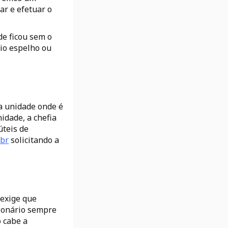
ar e efetuar o
de ficou sem o
rio espelho ou
a unidade onde é
nidade, a chefia
úteis de
.br
solicitando a
exige que
ionário sempre
ó cabe a