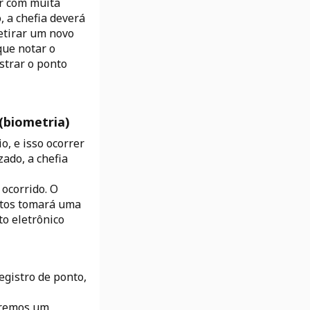
er com muita
, a chefia deverá
retirar um novo
que notar o
istrar o ponto
 (biometria)
o, e isso ocorrer
zado, a chefia
 ocorrido. O
ntos tomará uma
to eletrônico
gistro de ponto,
-
iremos um