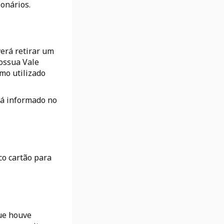
ionários.
verá retirar um
possua Vale
mo utilizado
rá informado no
co cartão para
que houve