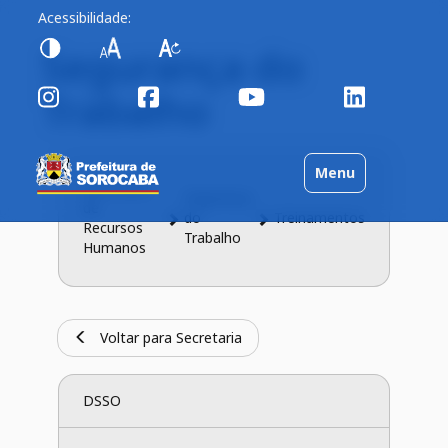
Acessibilidade:
Segurança do
Trabalho
Toggle
Menu
Secretaria
navigation
Segurança
de
do
Treinamentos
Recursos
Trabalho
Humanos
Voltar para Secretaria
DSSO