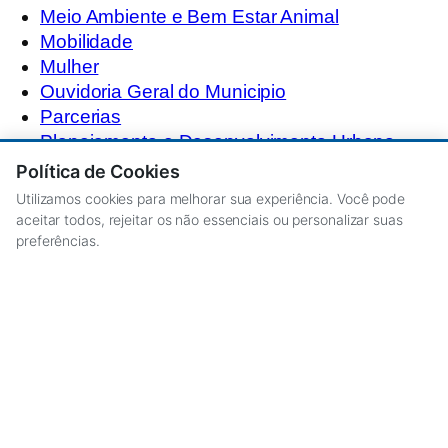
Meio Ambiente e Bem Estar Animal
Mobilidade
Mulher
Ouvidoria Geral do Municipio
Parcerias
Planejamento e Desenvolvimento Urbano
Recursos Humanos
Política de Cookies
Relações Institucionais e Metropolitanas
Utilizamos cookies para melhorar sua experiência. Você pode
Relações do Trabalho e Qualificação
aceitar todos, rejeitar os não essenciais ou personalizar suas
Profissional
preferências.
Turismo
Saúde
Segurança Urbana
Serviços Públicos e Obras
Sobre o Portal
Coordenadoria Geral de Tecnologia da