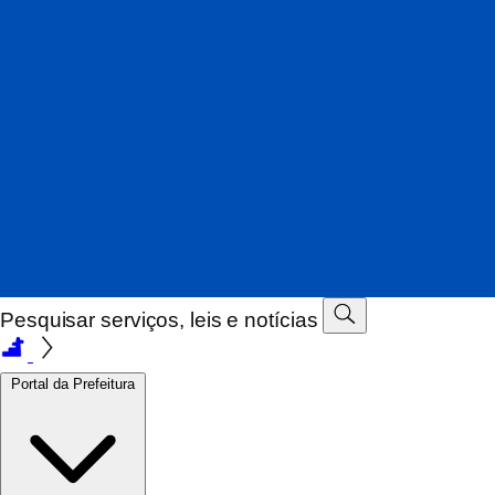
Modo de alto contraste
Desativado
Ativado
Tamanho do texto
100%
Aumentar texto
Restaurar
Desativado
Ativado
Exibir leitor em libras VLibras
Exibir botão de acessibilidade
Desativado
Ativado
Pesquisar serviços, leis e notícias
Portal da Prefeitura