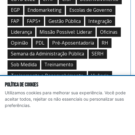
EGP
Endomarketing
Escolas de Governo
FAP
FAP5+
Gestão Pública
Integração
Liderança
Missão Possível: Liderar
Oficinas
Opinião
PDL
Pré-Aposentadoria
RH
Semana da Administração Pública
SERH
Sob Medida
Treinamento
Treinamento e Desenvolvimento
Vivência
Política de Cookies
Workshop
Utilizamos cookies para melhorar sua experiência. Você pode
aceitar todos, rejeitar os não essenciais ou personalizar suas
preferências.