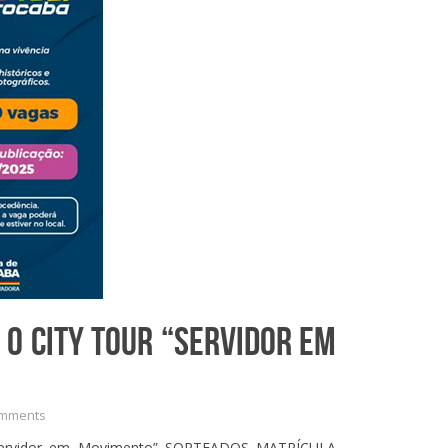
 O CITY TOUR “SERVIDOR EM
mments
r “Servidor em Movimento” SORTEADOS MATRÍCULA