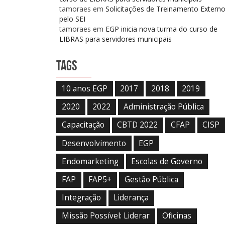
tamoraes
em
Solicitações de Treinamento Extern
pelo SEI
tamoraes
em
EGP inicia nova turma do curso de
LIBRAS para servidores municipais
Tags
10 anos EGP
2017
2018
2019
2020
2022
Administração Pública
Capacitação
CBTD 2022
CFAP
CISP
Desenvolvimento
EGP
Endomarketing
Escolas de Governo
FAP
FAP5+
Gestão Pública
Integração
Liderança
Missão Possível: Liderar
Oficinas