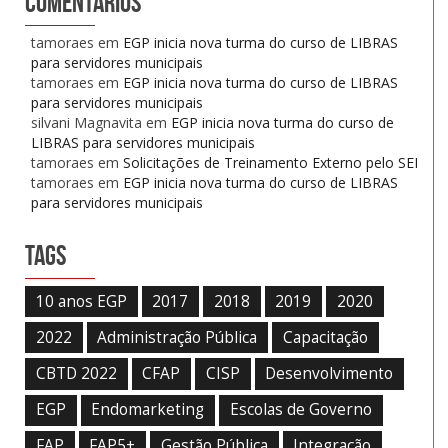
Comentários
tamoraes
em
EGP inicia nova turma do curso de LIBRAS
para servidores municipais
tamoraes
em
EGP inicia nova turma do curso de LIBRAS
para servidores municipais
silvani Magnavita
em
EGP inicia nova turma do curso de
LIBRAS para servidores municipais
tamoraes
em
Solicitações de Treinamento Externo pelo SEI
tamoraes
em
EGP inicia nova turma do curso de LIBRAS
para servidores municipais
Tags
10 anos EGP
2017
2018
2019
2020
2022
Administração Pública
Capacitação
CBTD 2022
CFAP
CISP
Desenvolvimento
EGP
Endomarketing
Escolas de Governo
FAP
FAP5+
Gestão Pública
Integração