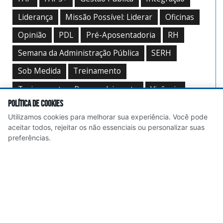
Liderança
Missão Possível: Liderar
Oficinas
Opinião
PDL
Pré-Aposentadoria
RH
Semana da Administração Pública
SERH
Sob Medida
Treinamento
Treinamento e Desenvolvimento
Vivência
Política de Cookies
Workshop
Utilizamos cookies para melhorar sua experiência. Você pode
aceitar todos, rejeitar os não essenciais ou personalizar suas
preferências.
E-mail